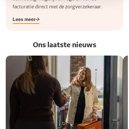
facturatie direct met de zorgverzekeraar.
Lees meer
Ons laatste nieuws
Lees meer over Versterking gezocht: Voedingsverpleeg
Le