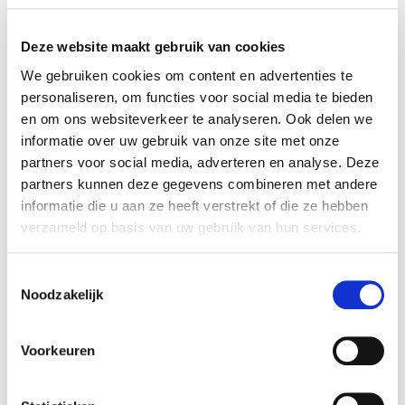
Deze website maakt gebruik van cookies
Wat we doen voor jouw patiënt
We gebruiken cookies om content en advertenties te
personaliseren, om functies voor social media te bieden
Wij zorgen ervoor dat jouw patiënt de juiste
en om ons websiteverkeer te analyseren. Ook delen we
medische voeding en de beste begeleiding krijgt. Van
informatie over uw gebruik van onze site met onze
partners voor social media, adverteren en analyse. Deze
snelle levering en persoonlijke instructie bij de start
partners kunnen deze gegevens combineren met andere
met sondevoeding thuis tot handige webshop en
informatie die u aan ze heeft verstrekt of die ze hebben
gespecialiseerde klantenteams. Wij maken het
verzameld op basis van uw gebruik van hun services.
proces zo eenvoudig mogelijk en regelen ook de
facturatie direct met de zorgverzekeraar.
Toestemmingsselectie
Noodzakelijk
Lees meer
Voorkeuren