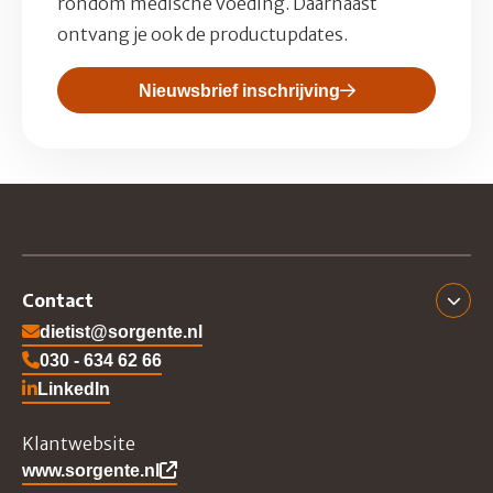
rondom medische voeding. Daarnaast
ontvang je ook de productupdates.
Nieuwsbrief inschrijving
Contact
dietist@sorgente.nl
030 - 634 62 66
LinkedIn
Ga naar Sorgente's LinkedIn
Klantwebsite
www.sorgente.nl