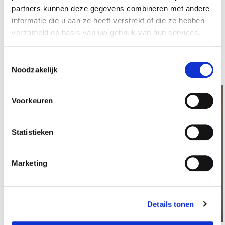
inzetbaarheid, een duurzame operatie, doelmatige
partners kunnen deze gegevens combineren met andere
informatie die u aan ze heeft verstrekt of die ze hebben
zorg en maatschappelijk betrokkenheid?
Bekijk het
verzameld op basis van uw gebruik van hun services.
magazine Duurzaamheid bij Sorgente.
Toestemmingsselectie
Alle artikelen
Noodzakelijk
Lees meer over Sondevoeding thuis en het refeeding synd
Le
Voorkeuren
Statistieken
Marketing
Details tonen