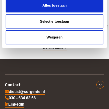
Alles toestaan
Sondevoeding thuis en het refeeding
syndroom deel 2: praktijk
Lees meer
Selectie toestaan
Weigeren
Previous slide
Next slide
Bekijk alles
Contact
dietist@sorgente.nl
030 - 634 62 66
LinkedIn
Ga naar Sorgente's LinkedIn