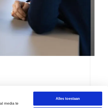
Son
Lee
Alles toestaan
Bekijk alles
al media te