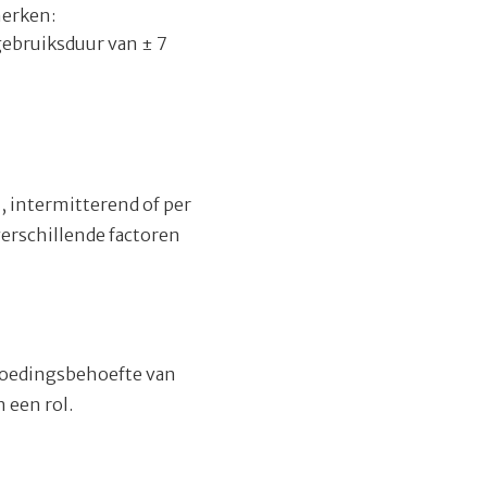
merken:
 gebruiksduur van ± 7
, intermitterend of per
verschillende factoren
 voedingsbehoefte van
 een rol.