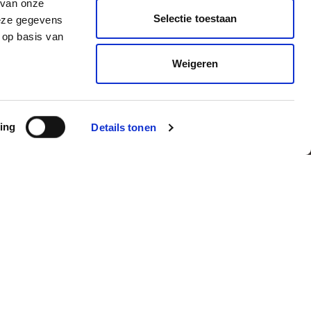
 van onze
Selectie toestaan
deze gegevens
 op basis van
Weigeren
ing
Details tonen
Over ons
Wie we zijn
heid
Wat we doen
iliging
Werken bij
Onze klantbelofte