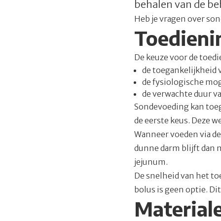
behalen van de be
Heb je vragen over son
Toedieni
De keuze voor de toedi
de toegankelijkheid
de fysiologische mog
de verwachte duur v
Sondevoeding kan toeg
de eerste keus. Deze w
Wanneer voeden via de 
dunne darm blijft dan m
jejunum.
De snelheid van het to
bolus is geen optie. Di
Material