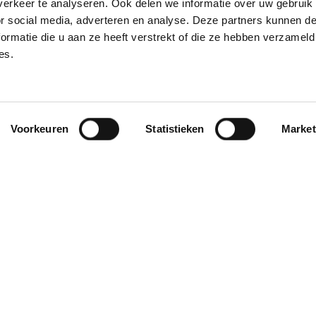
erkeer te analyseren. Ook delen we informatie over uw gebruik
or social media, adverteren en analyse. Deze partners kunnen 
ormatie die u aan ze heeft verstrekt of die ze hebben verzameld
es.
Voorkeuren
Statistieken
Market
r
Onze belofte
Duurzaamheid
ngscheck
Kwaliteit en voedselveilig
l
Privacy en informatiebeve
 Academy
Klachtenprocedure