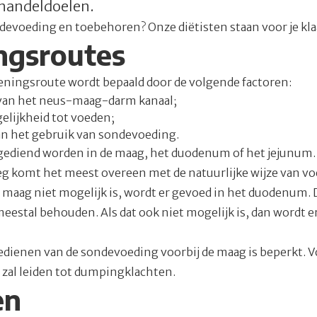
handeldoelen.
devoeding en toebehoren? Onze diëtisten staan voor je kla
ngsroutes
eningsroute wordt bepaald door de volgende factoren:
 van het neus-maag-darm kanaal;
elijkheid tot voeden;
an het gebruik van sondevoeding.
ediend worden in de maag, het duodenum of het jejunum. 
eg komt het meest overeen met de natuurlijke wijze van v
maag niet mogelijk is, wordt er gevoed in het duodenum. D
eestal behouden. Als dat ook niet mogelijk is, dan wordt e
edienen van de sondevoeding voorbij de maag is beperkt. Vo
t zal leiden tot dumpingklachten.
en