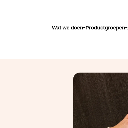
e
Wat we doen
Productgroepen
 naar op zoek?