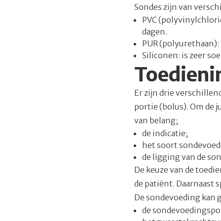
Sondes zijn van versc
PVC (polyvinylchlori
dagen.
PUR (polyurethaan): 
Siliconen: is zeer s
Toedieni
Er zijn drie verschill
portie (bolus). Om de 
van belang;
de indicatie;
het soort sondevoed
de ligging van de so
De keuze van de toedie
de patiënt. Daarnaast s
De sondevoeding kan 
de sondevoedingsp