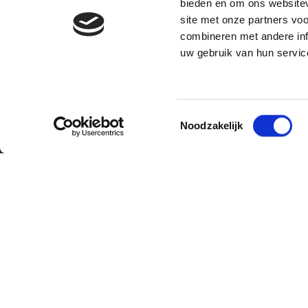
bieden en om ons websitev
site met onze partners vo
combineren met andere inf
uw gebruik van hun servic
Toestemmingsselectie
Noodzakelijk
Contact
Snel naa
dietist@sorgente.nl
Mijn DAS
Vergoedi
030 - 634 62 66
Webwinke
LinkedIn
Ga naar Sorgente's LinkedIn
Sorgente
Klantwebsite
www.sorgente.nl