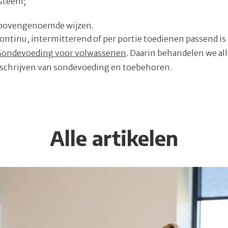
ysteem;
 bovengenoemde wijzen.
ontinu, intermitterend of per portie toedienen passend is
 Sondevoeding voor volwassenen
. Daarin behandelen we al
orschrijven van sondevoeding en toebehoren.
Alle artikelen
ng syndroom deel 2: praktijk