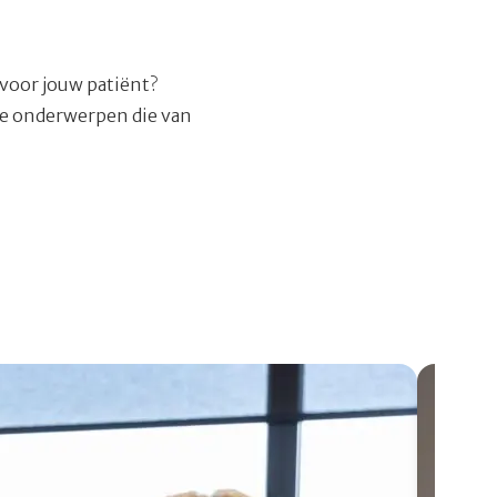
 voor jouw patiënt?
le onderwerpen die van
Lees meer