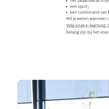
het zwaartekrachts
een spuit;
een combinatie van
Wil je weten wanneer c
Volg onze e-learning:
belang zijn bij het vo
Lees meer over Sondevoeding thuis en het refeedi