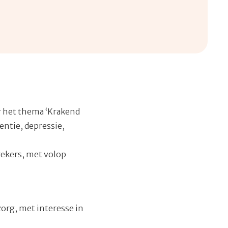
r het thema ‘Krakend
ntie, depressie,
rekers, met volop
org, met interesse in