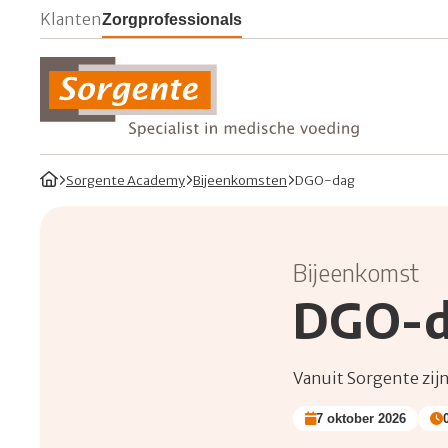
Ga naar Sorgente's consumenten website
Ga naar Sorgente's zorgprofessionals websit
Klanten
Zorgprofessionals
Sorgente Professionals
Home
Sorgente Academy
Bijeenkomsten
DGO-dag
Waar ben je
Bijeenkomst
DGO-
Vanuit Sorgente zij
7 oktober 2026