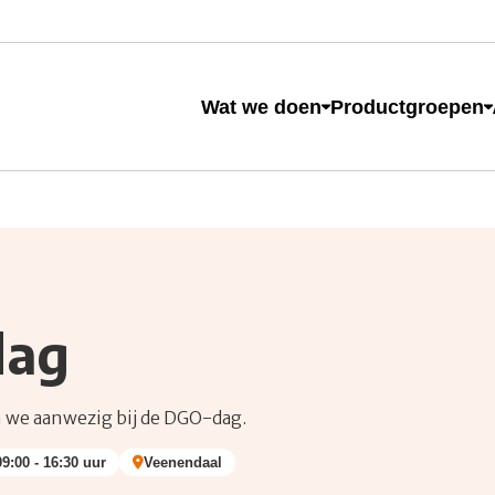
e
Wat we doen
Productgroepen
 naar op zoek?
dag
n we aanwezig bij de DGO-dag.
09:00 - 16:30 uur
Veenendaal