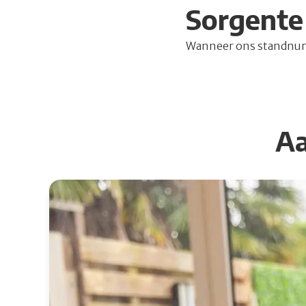
Sorgente
Wanneer ons standnumme
Aa
Lees meer over Klinische les sondevoeding