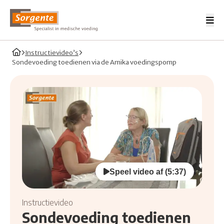
Me
Sorgente Professionals
Home
Instructievideo’s
Sondevoeding toedienen via de Amika voedingspomp
Speel video af (5:37)
Bekijk video over Sondevoeding toedienen via de Am
Instructievideo
Sondevoeding toedienen