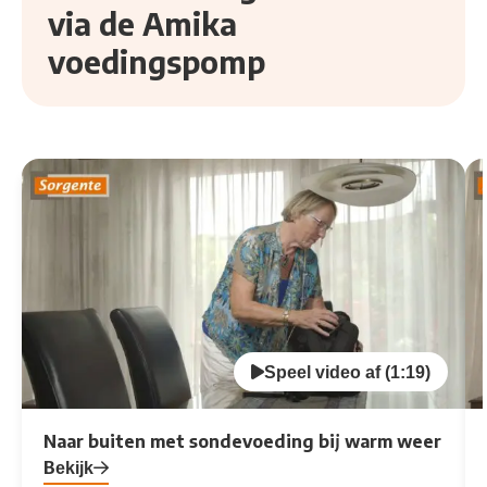
via de Amika
voedingspomp
Bekijk video over Naar buiten met sondevoeding bij war
Be
Speel video af (1:19)
Naar buiten met sondevoeding bij warm weer
Bekijk