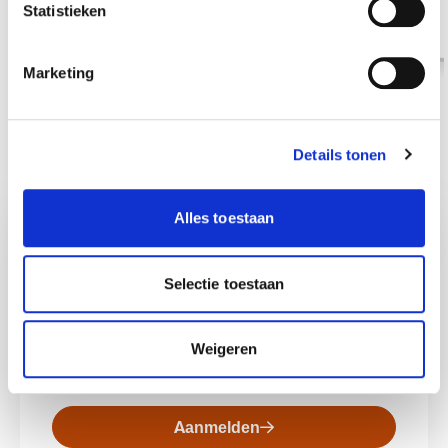
Statistieken
Lees meer
Marketing
Previous slide
Next slide
Bekijk alles
Details tonen
Alles toestaan
Meld je aan voor onze
nieuwsbrief!
Selectie toestaan
Met onze maandelijkse nieuwsbrief blijf je op
de hoogte van nieuws, kennis en inspiratie
rondom medische voeding. Daarnaast
Weigeren
ontvang je ook de productupdates.
Aanmelden