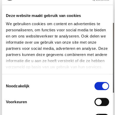
Het laatste nieuws
Deze website maakt gebruik van cookies
We gebruiken cookies om content en advertenties te
Lees meer over Versterking gezocht: Voedingsverpleeg
Le
personaliseren, om functies voor social media te bieden
en om ons websiteverkeer te analyseren. Ook delen we
informatie over uw gebruik van onze site met onze
partners voor social media, adverteren en analyse. Deze
partners kunnen deze gegevens combineren met andere
informatie die u aan ze heeft verstrekt of die ze hebben
verzameld op basis van uw gebruik van hun services.
Toestemmingsselectie
Noodzakelijk
Versterking gezocht:
Voorkeuren
Voedingsverpleegkundige