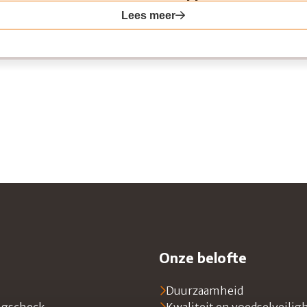
Lees meer
r
Onze belofte
Duurzaamheid
ngscheck
Kwaliteit en voedselveilig