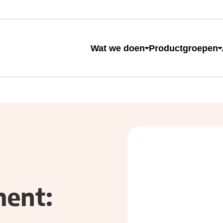
e
Wat we doen
Productgroepen
 naar op zoek?
ment: