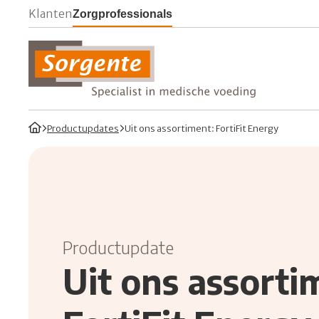
Ga naar Sorgente's consumenten website
Ga naar Sorgente's zorgprofessionals websit
Klanten
Zorgprofessionals
Sorgente Professionals
Home
Productupdates
Uit ons assortiment: FortiFit Energy
Waar ben je
Productupdate
Uit ons assorti