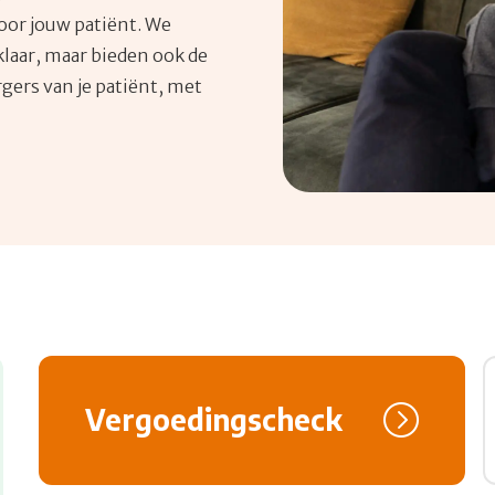
oor jouw patiënt. We
 klaar, maar bieden ook de
gers van je patiënt, met
Bezoek link over Vergoedingscheck
Vergoedingscheck