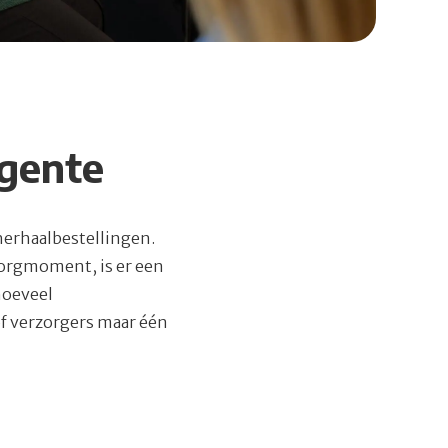
rgente
herhaalbestellingen.
ezorgmoment, is er een
hoeveel
of verzorgers maar één