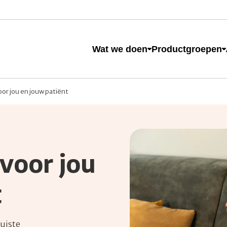
e
Wat we doen
Productgroepen
or jou en jouw patiënt
 naar op zoek?
voor jou
t
juiste