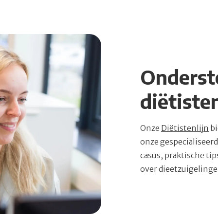
Onderst
diëtiste
Onze
Diëtistenlijn
bi
onze gespecialiseerde
casus, praktische ti
over dieetzuigelinge