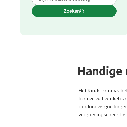
Zoeken
Handige 
Het
Kinderkompas
hel
In onze
webwinkel
is 
rondom vergoedingen 
vergoedingscheck
heb