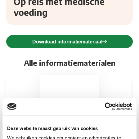
Op reis met medische
voeding
Download informatiemateriaal
Alle informatiematerialen
Download informatie over Leaflet – Waar moet je aan den
Do
Deze website maakt gebruik van cookies
We gebruiken cookies om content en advertenties te