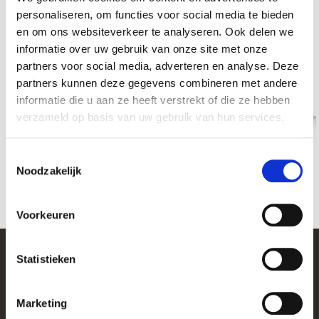
personaliseren, om functies voor social media te bieden
en om ons websiteverkeer te analyseren. Ook delen we
informatie over uw gebruik van onze site met onze
Leaflet – Waar moet je aan denken wanneer
partners voor social media, adverteren en analyse. Deze
je bestelt voor jouw patiënt
partners kunnen deze gegevens combineren met andere
Download
informatie die u aan ze heeft verstrekt of die ze hebben
verzameld op basis van uw gebruik van hun services.
Toestemmingsselectie
Noodzakelijk
Previous slide
Next slide
Bekijk alles
Voorkeuren
Statistieken
Marketing
Contact