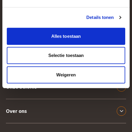
dietist@sorgente.nl
030 - 634 62 66
LinkedIn
Details tonen
Ga naar Sorgente's LinkedIn
Klantwebsite
Alles toestaan
www.sorgente.nl
Selectie toestaan
Snel naar
Weigeren
Onze belofte
Over ons